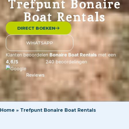
Trefpunt Bonaire
Boat Rentals
DIRECT BOEKEN
WHATSAPP
Klanten beoordelen
Bonaire Boat Rentals
met een
4,6/5
240 beoordelingen
Reviews
Home
»
Trefpunt Bonaire Boat Rentals